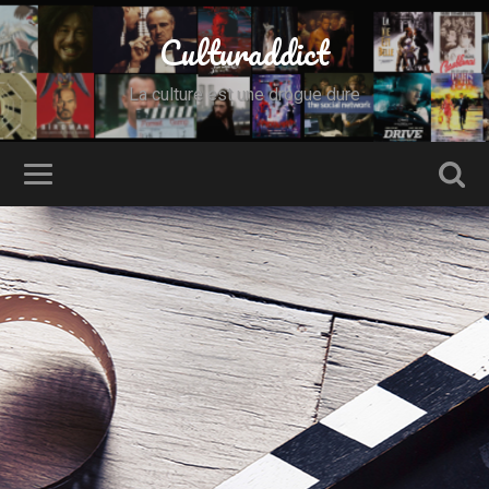
Culturaddict
La culture est une drogue dure