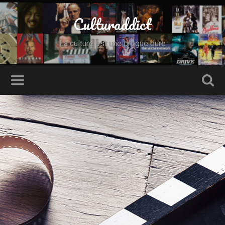
Culturaddict
La culture est une drogue dure