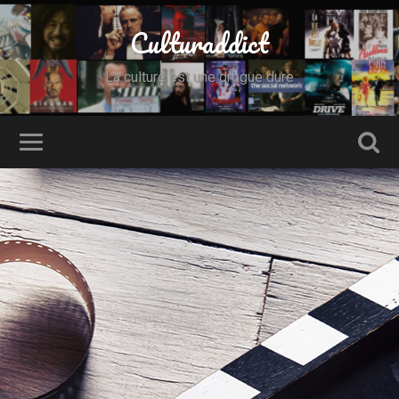
Culturaddict
La culture est une drogue dure