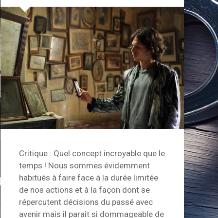
Critique : Quel concept incroyable que le
temps ! Nous sommes évidemment
habitués à faire face à la durée limitée
de nos actions et à la façon dont se
répercutent décisions du passé avec
avenir mais il paraît si dommageable de