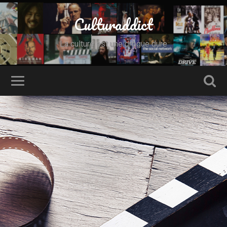
Culturaddict
La culture est une drogue dure