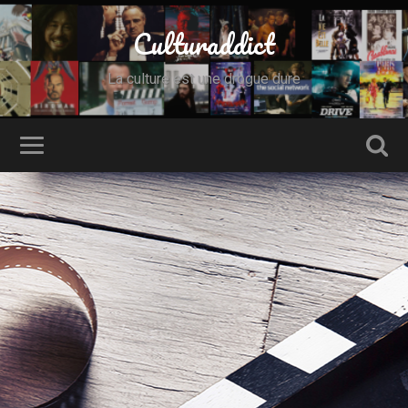
Culturaddict
La culture est une drogue dure