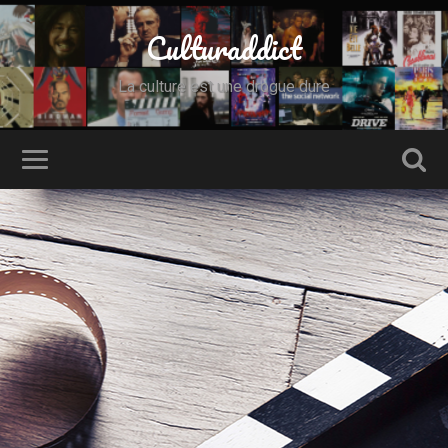
Culturaddict
La culture est une drogue dure