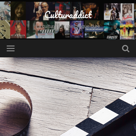
Culturaddict
La culture est une drogue dure