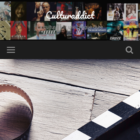
Culturaddict
La culture est une drogue dure