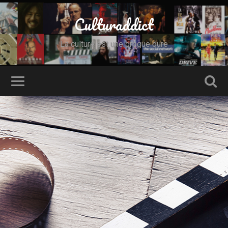
Culturaddict
La culture est une drogue dure