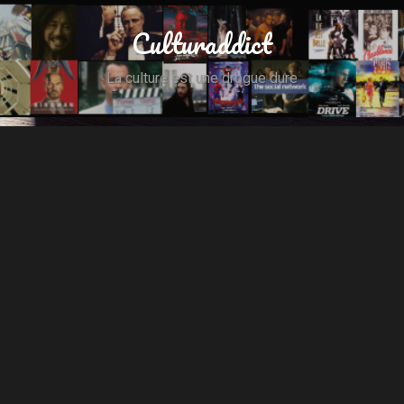
Culturaddict
La culture est une drogue dure