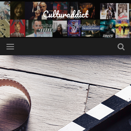
Culturaddict
La culture est une drogue dure