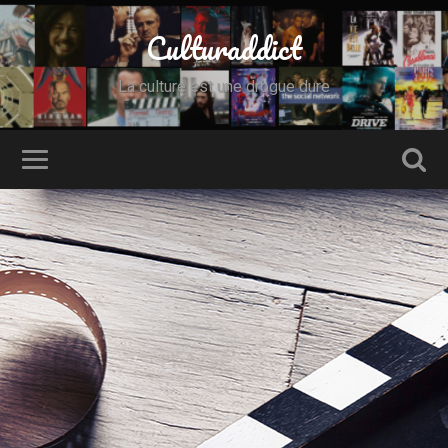
Culturaddict
La culture est une drogue dure