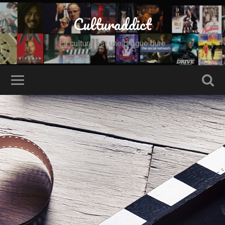
Culturaddict
La culture est une drogue dure