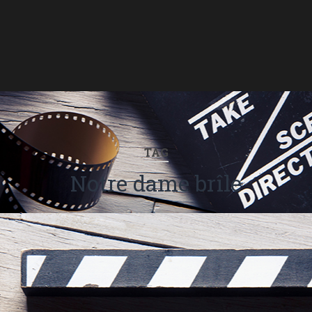
TAG
Notre dame brîle