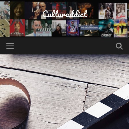
Culturaddict
La culture est une drogue dure