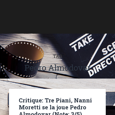
TAG
Pedro Almodovar
Critique: Tre Piani, Nanni
Moretti se la joue Pedro
Almodovar (Note: 3/5)