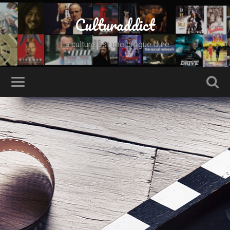
Culturaddict
La culture est une drogue dure