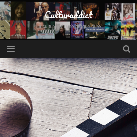
Culturaddict
La culture est une drogue dure