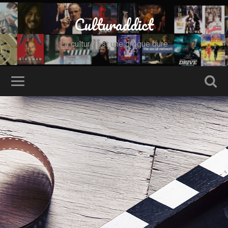
Culturaddict
La culture est une drogue dure