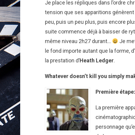
Je place les répliques dans l’ordre c
tension que ses apparitions génèrent à
peu, puis un peu plus, puis encore plus
suite commence déjà à baisser de rythm
même niveau 2h27 durant…
Je met
le fond importe autant que la forme, d’
la prestation d’
Heath Ledger
.
Whatever doesn’t kill you simply m
Première étape: 
La première appa
cinématographiq
personnage qu’en