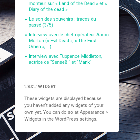
monteur sur « Land of the Dead » et «
Diary of the dead »
Le son des souvenirs : traces du
passé (3/5)
Interview avec le chef opérateur Aaron
Morton (« Evil Dead », « The First
Omen », …)
Interview avec Tuppence Middleton,
actrice de "Sense8 " et "Mank"
TEXT WIDGET
These widgets are displayed because
you haven't added any widgets of your
own yet. You can do so at Appearance >
Widgets in the WordPress settings.