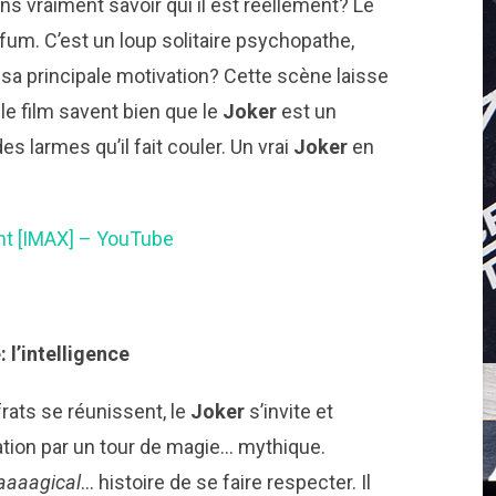
ns vraiment savoir qui il est réellement? Le
um. C’est un loup solitaire psychopathe,
l sa principale motivation? Cette scène laisse
le film savent bien que le
Joker
est un
des larmes qu’il fait couler. Un vrai
Joker
en
ght [IMAX] – YouTube
 l’intelligence
rats se réunissent, le
Joker
s’invite et
tion par un tour de magie… mythique.
aaaagical
… histoire de se faire respecter. Il