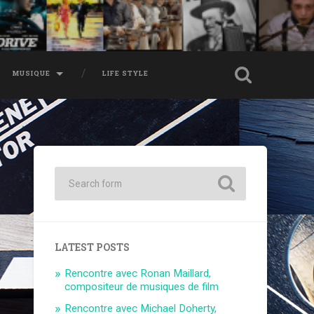
MUSIQUE
LIFE STYLE
LATEST POSTS
Rencontre avec Ronan Maillard,
compositeur de musiques de film
Rencontre avec Michael Doherty,