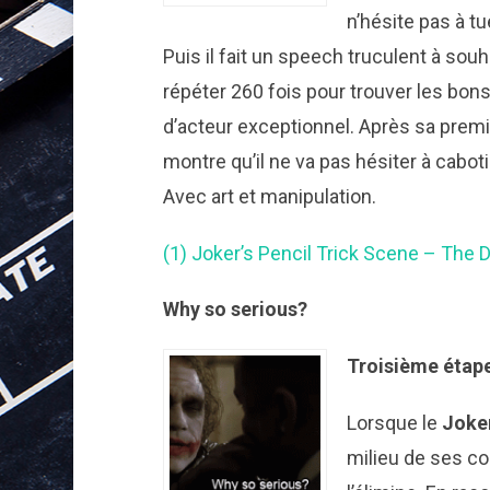
n’hésite pas à tu
Puis il fait un speech truculent à sou
répéter 260 fois pour trouver les bo
d’acteur exceptionnel. Après sa premiè
montre qu’il ne va pas hésiter à cabo
Avec art et manipulation.
(1) Joker’s Pencil Trick Scene – The
Why so serious?
Troisième étape
Lorsque le
Joke
milieu de ses coll