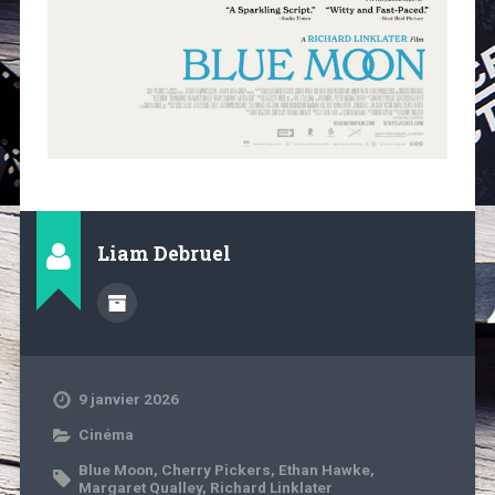
Liam Debruel
9 janvier 2026
Cinéma
Blue Moon
,
Cherry Pickers
,
Ethan Hawke
,
Margaret Qualley
,
Richard Linklater