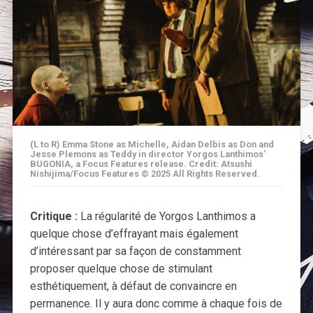
(L to R) Emma Stone as Michelle, Aidan Delbis as Don and
Jesse Plemons as Teddy in director Yorgos Lanthimos'
BUGONIA, a Focus Features release. Credit: Atsushi
Nishijima/Focus Features © 2025 All Rights Reserved.
Critique :
La régularité de Yorgos Lanthimos a
quelque chose d’effrayant mais également
d’intéressant par sa façon de constamment
proposer quelque chose de stimulant
esthétiquement, à défaut de convaincre en
permanence. Il y aura donc comme à chaque fois de