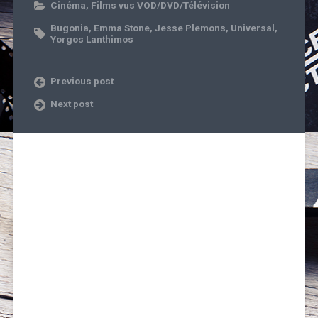
Cinéma
,
Films vus VOD/DVD/Télévision
Bugonia
,
Emma Stone
,
Jesse Plemons
,
Universal
,
Yorgos Lanthimos
Previous post
Next post