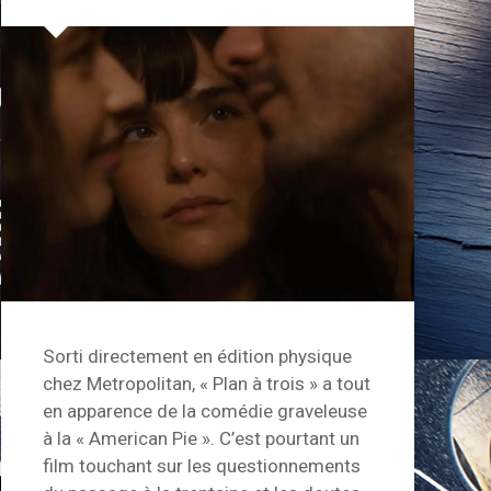
Sorti directement en édition physique
chez Metropolitan, « Plan à trois » a tout
en apparence de la comédie graveleuse
à la « American Pie ». C’est pourtant un
film touchant sur les questionnements