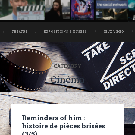
THÉÂTRE
EXPOSITIONS & MUSÉES
JEUX VIDÉO
CATEGORY
Cinéma
Reminders of him :
histoire de pièces brisées
(3/5)