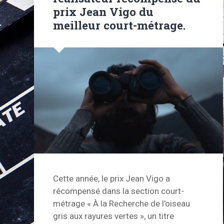
prix Jean Vigo du
meilleur court-métrage.
Cette année, le prix Jean Vigo a
récompensé dans la section court-
métrage « À la Recherche de l’oiseau
gris aux rayures vertes », un titre