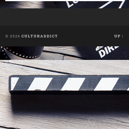
© 2026
CULTURADDICT
UP ↑