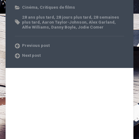
Cinéma
,
Critiques de films
28 ans plus tard
,
28 jours plus tard
,
28 semaines
plus tard
,
Aaron Taylor-Johnson
,
Alex Garland
,
Alfie Williams
,
Danny Boyle
,
Jodie Comer
Previous post
Next post