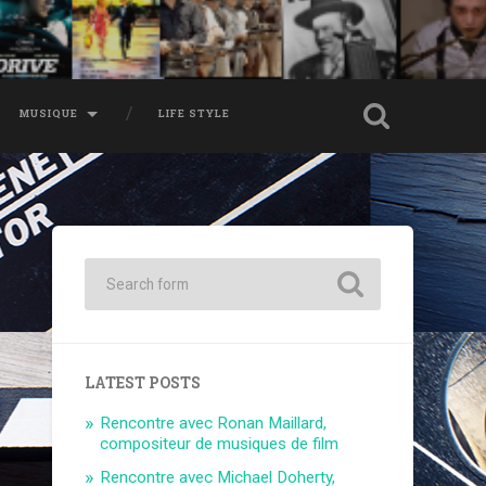
MUSIQUE
LIFE STYLE
LATEST POSTS
Rencontre avec Ronan Maillard,
compositeur de musiques de film
Rencontre avec Michael Doherty,