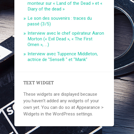
monteur sur « Land of the Dead » et «
Diary of the dead »
Le son des souvenirs : traces du
passé (3/5)
Interview avec le chef opérateur Aaron
Morton (« Evil Dead », « The First
Omen », …)
Interview avec Tuppence Middleton,
actrice de "Sense8 " et "Mank"
TEXT WIDGET
These widgets are displayed because
you haven't added any widgets of your
own yet. You can do so at Appearance >
Widgets in the WordPress settings.