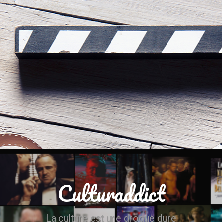
Culturaddict
La culture est une drogue dure