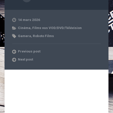
14 mars 2026
Cinéma
,
Films vus VOD/DVD/Télévision
Gamera
,
Roboto Films
Previous post
Next post