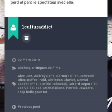
perd et perd le spectateur avec elle.
1culturaddict
22 mars 2019
Cinéma
,
Critiques de films
Alex Lutz
,
Audrey Dana
,
Bernard Blier
,
Bertrand
Blier
,
Buffet Froid
,
Christian Clavier
,
Convoi
Exceptionnel
,
Farida Rahouadj
,
Gérard Depardieu
,
Les Valseuses
,
Michel Blanc
,
Patrick Dewaere
,
Trop belle pour toi
Previous post