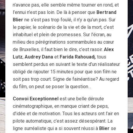
n’avance pas, elle semble même tourner en rond, et
l’ennui n’est pas loin. De là à penser que
Bertrand
Blier
ne s’est pas trop foulé, il n’y a qu’un pas. Sur
le papier, le scénario de la vie et de la mort, c’est
inhabituel et plein de promesses. Sur l’écran, au
milieu des pérégrinations somnambules au cœur
de Bruxelles, il faut bien le dire, c’est rasoir.
Alex
Lutz
,
Audrey Dana
et
Farida Rahouad
j, tous
semblent perdus en suivant le texte d’un réalisateur
obligé de rajouter 15 minutes pour que son film ne
soit pas trop court. Signe de fainéantise? Au regard
du film, on peut se poser la question…
Convoi Exceptionnel
est une belle déroute
cinématographique, en manque criant de peps,
d’idée et de motivation. Tous les acteurs ont l’air en
pilote automatique, c’est assez désespérant. La
ligne surréaliste qui a si souvent réussi à
Blier
se