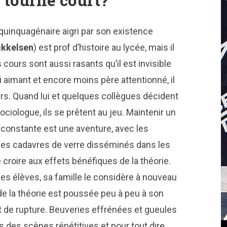
 tourne court?
quinquagénaire aigri par son existence
kkelsen
) est prof d’histoire au lycée, mais il
cours sont aussi rasants qu’il est invisible
i aimant et encore moins père attentionné, il
rs. Quand lui et quelques collègues décident
ociologue, ils se prêtent au jeu. Maintenir un
e constante est une aventure, avec les
 les cadavres de verre disséminés dans les
e croire aux effets bénéfiques de la théorie.
es élèves, sa famille le considère à nouveau
 de la théorie est poussée peu à peu à son
 de rupture. Beuveries effrénées et gueules
 des scènes répétitives et pour tout dire