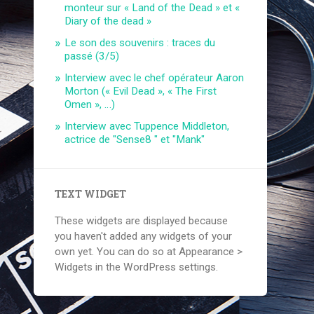
monteur sur « Land of the Dead » et «
Diary of the dead »
Le son des souvenirs : traces du
passé (3/5)
Interview avec le chef opérateur Aaron
Morton (« Evil Dead », « The First
Omen », …)
Interview avec Tuppence Middleton,
actrice de "Sense8 " et "Mank"
TEXT WIDGET
These widgets are displayed because
you haven't added any widgets of your
own yet. You can do so at Appearance >
Widgets in the WordPress settings.