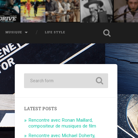
MUSIQUE
LIFE STYLE
LATEST POSTS
Rencontre avec Ronan Maillard,
compositeur de musiques de film
Rencontre avec Michael Doherty,