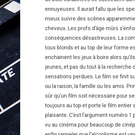
ennuyeuses. Il aurait fallu que les 
mieux suivre des scènes apparemment
cheveux. Les profs d’âge mûrs s’enf
conséquences désastreuses. La comp
tous blonds et au top de leur forme es
enchainent les jeux à boire alors qu’il
jeunes, et pas du tout à la recherche 
sensations perdues. Le film se finit sur
ou la raison, la famille ou les amis. 
sûr qu’un film soit nécessaire pour se
toujours au top et porte le film entie
plaisante. C’est l’argument numéro 1 po
vu au cinéma pour beaucoup de cinéphi
enfin rappeler que l’alcoolisme est 