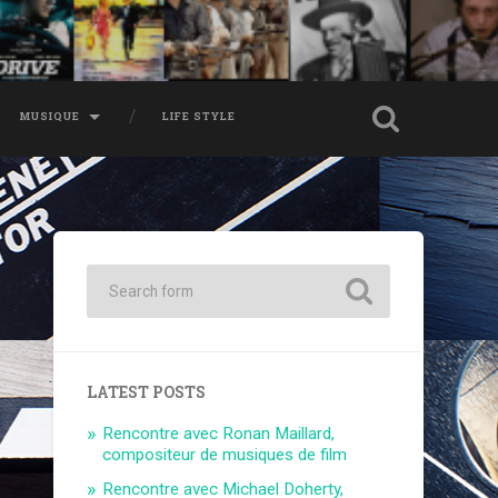
MUSIQUE
LIFE STYLE
LATEST POSTS
Rencontre avec Ronan Maillard,
compositeur de musiques de film
Rencontre avec Michael Doherty,