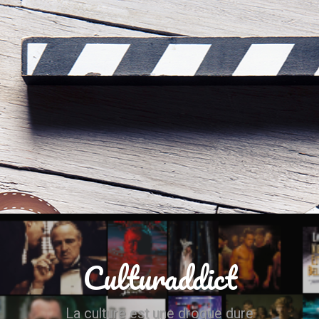
Culturaddict
La culture est une drogue dure