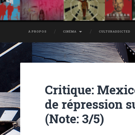
À PROPOS
CINÉMA
CULTURADDICTED
Critique: Mexic
de répression 
(Note: 3/5)