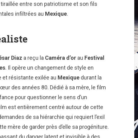
tiraillée entre son patriotisme et son fils
ales infiltrées au
Mexique
.
éaliste
ésar Diaz
a reçu la
Caméra d’or
au
Festival
es
. Il opère un changement de style en
e et résistante exilée au
Mexique
durant la
cœur des années 80. Dédié à sa mère, le film
fance pour questionner le sens d’un
ilm est entièrement centré autour de cette
demandes de sa hiérarchie qui requiert l’exil
ette mère de garder près d’elle sa progéniture.
ssant du danger latent et invisible à des