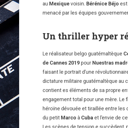
au
Mexique
voisin.
Bérénice Béjo
est 
menacé par les équipes gouvernement
Un thriller hyper r
Le réalisateur belgo guatémaltèque
C
de Cannes 2019
pour
Nuestras madr
faisant le portrait d’une révolutionnair
dictature militaire guatémaltèque au 
contient es éléments de sa propre en
engagement total pour une mère. Le f
héroïne dévouée et tiraillée entre les 
du petit
Marco
à
Cuba
et l’envie de c
Les scènes de tension e succèdent, pa