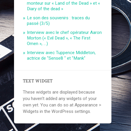
monteur sur « Land of the Dead » et «
Diary of the dead »
Le son des souvenirs : traces du
passé (3/5)
Interview avec le chef opérateur Aaron
Morton (« Evil Dead », « The First
Omen », …)
Interview avec Tuppence Middleton,
actrice de "Sense8 " et "Mank"
TEXT WIDGET
These widgets are displayed because
you haven't added any widgets of your
own yet. You can do so at Appearance >
Widgets in the WordPress settings.