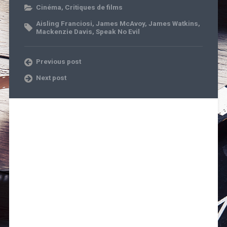
Cinéma
,
Critiques de films
Aisling Franciosi
,
James McAvoy
,
James Watkins
,
Mackenzie Davis
,
Speak No Evil
Previous post
Next post