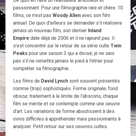
De quoi en faire un réalisateur ambitieux et
passionnant. Pour une filmographie rare et chère. 10
films, ce n’est pas
Woody Allen
avec son film
annuel. De quoi d’ailleurs se demander s’il réalisera
jamais un nouveau film, son dernier
Inland
Empire
date déjà de 2006 et il ne rajeunit pas. Il
s’est concentré sur le retour de sa série culte
Twin
Peaks
pour une saison 3 qui a divisé, je ne sais
pas s’il ne remettra jamais le pied à l’étrier pour
compléter sa filmographie…
Les films de
David Lynch
sont souvent présentés
comme (trop) sophistiqués. Forme originale, fond
obscur, traitement à la limite de l’abscons, chaque
film se mérite et se contemple comme une oeuvre
d’art. Les variations de forme aboutissent à des
ovnis difficiles à appréhender mais passionnants à
analyser. Petit retour sur ses oeuvres cultes.