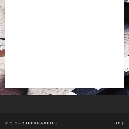
© 2026
CULTURADDICT
UP ↑