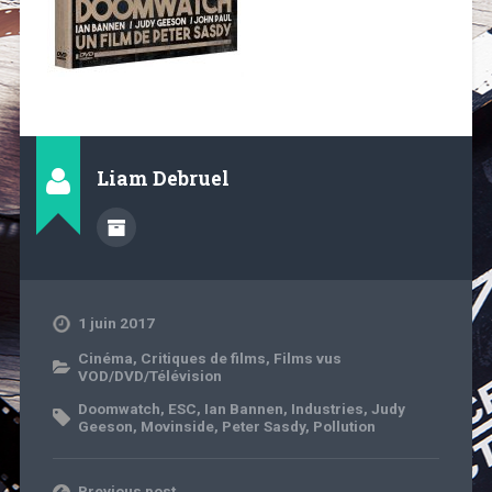
Liam Debruel
1 juin 2017
Cinéma
,
Critiques de films
,
Films vus
VOD/DVD/Télévision
Doomwatch
,
ESC
,
Ian Bannen
,
Industries
,
Judy
Geeson
,
Movinside
,
Peter Sasdy
,
Pollution
Previous post