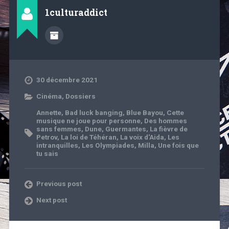
1culturaddict
30 décembre 2021
Cinéma
,
Dossiers
Annette
,
Bad luck banging
,
Blue Bayou
,
Cette
musique ne joue pour personne
,
Des hommes
sans femmes
,
Dune
,
Guermantes
,
La fièvre de
Petrov
,
La loi de Téhéran
,
La voix d'Aida
,
Les
intranquilles
,
Les Olympiades
,
Milla
,
Une fois que
tu sais
Previous post
Next post