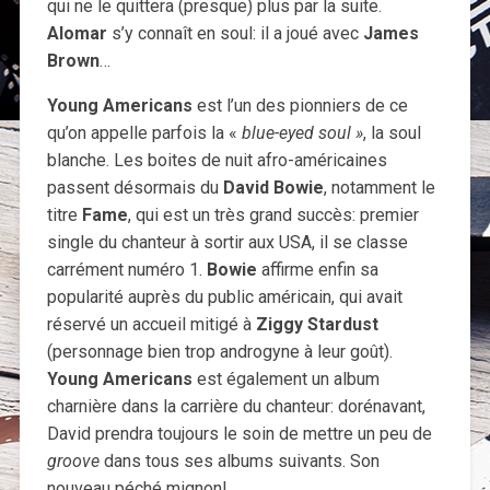
qui ne le quittera (presque) plus par la suite.
Alomar
s’y connaît en soul: il a joué avec
James
Brown
…
Young Americans
est l’un des pionniers de ce
qu’on appelle parfois la «
blue-eyed soul »
, la soul
blanche. Les boites de nuit afro-américaines
passent désormais du
David Bowie
, notamment le
titre
Fame
, qui est un très grand succès: premier
single du chanteur à sortir aux USA, il se classe
carrément numéro 1.
Bowie
affirme enfin sa
popularité auprès du public américain, qui avait
réservé un accueil mitigé à
Ziggy Stardust
(personnage bien trop androgyne à leur goût).
Young Americans
est également un album
charnière dans la carrière du chanteur: dorénavant,
David prendra toujours le soin de mettre un peu de
groove
dans tous ses albums suivants. Son
nouveau péché mignon!