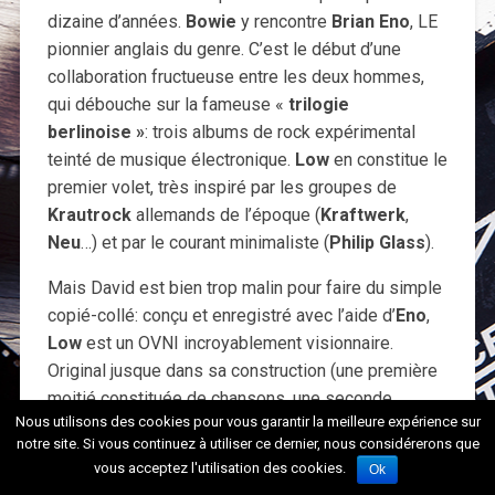
dizaine d’années.
Bowie
y rencontre
Brian Eno
, LE
pionnier anglais du genre. C’est le début d’une
collaboration fructueuse entre les deux hommes,
qui débouche sur la fameuse «
trilogie
berlinoise »
: trois albums de rock expérimental
teinté de musique électronique.
Low
en constitue le
premier volet, très inspiré par les groupes de
Krautrock
allemands de l’époque (
Kraftwerk
,
Neu
…) et par le courant minimaliste (
Philip Glass
).
Mais David est bien trop malin pour faire du simple
copié-collé: conçu et enregistré avec l’aide d’
Eno
,
Low
est un OVNI incroyablement visionnaire.
Original jusque dans sa construction (une première
moitié constituée de chansons, une seconde
Nous utilisons des cookies pour vous garantir la meilleure expérience sur
constituée d’instrumentaux), son ambiance unique
notre site. Si vous continuez à utiliser ce dernier, nous considérerons que
et ses sonorités toujours plus recherchées feront
vous acceptez l'utilisation des cookies.
Ok
l’admiration du monde entier. Résolument