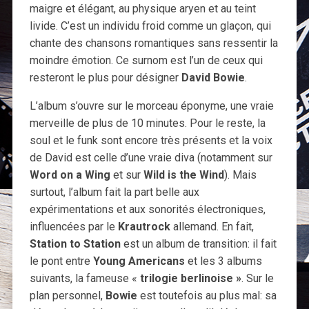
maigre et élégant, au physique aryen et au teint
livide. C’est un individu froid comme un glaçon, qui
chante des chansons romantiques sans ressentir la
moindre émotion. Ce surnom est l’un de ceux qui
resteront le plus pour désigner
David Bowie
.
L’album s’ouvre sur le morceau éponyme, une vraie
merveille de plus de 10 minutes. Pour le reste, la
soul et le funk sont encore très présents et la voix
de David est celle d’une vraie diva (notamment sur
Word on a Wing
et sur
Wild is the Wind
). Mais
surtout, l’album fait la part belle aux
expérimentations et aux sonorités électroniques,
influencées par le
Krautrock
allemand. En fait,
Station to Station
est un album de transition: il fait
le pont entre
Young Americans
et les 3 albums
suivants, la fameuse «
trilogie berlinoise »
. Sur le
plan personnel,
Bowie
est toutefois au plus mal: sa