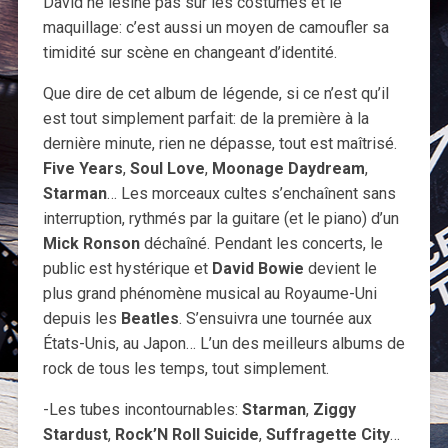
David ne lésine pas sur les costumes et le
maquillage: c’est aussi un moyen de camoufler sa
timidité sur scène en changeant d’identité.
Que dire de cet album de légende, si ce n’est qu’il
est tout simplement parfait: de la première à la
dernière minute, rien ne dépasse, tout est maîtrisé.
Five Years
,
Soul Love
,
Moonage Daydream
,
Starman
… Les morceaux cultes s’enchaînent sans
interruption, rythmés par la guitare (et le piano) d’un
Mick Ronson
déchaîné. Pendant les concerts, le
public est hystérique et
David Bowie
devient le
plus grand phénomène musical au Royaume-Uni
depuis les
Beatles
. S’ensuivra une tournée aux
États-Unis, au Japon… L’un des meilleurs albums de
rock de tous les temps, tout simplement.
-Les tubes incontournables:
Starman
,
Ziggy
Stardust
,
Rock’N Roll Suicide
,
Suffragette City
…