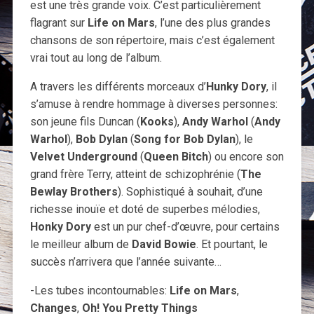
est une très grande voix. C’est particulièrement
flagrant sur
Life on Mars
, l’une des plus grandes
chansons de son répertoire, mais c’est également
vrai tout au long de l’album.
A travers les différents morceaux d’
Hunky Dory
, il
s’amuse à rendre hommage à diverses personnes:
son jeune fils Duncan (
Kooks
),
Andy Warhol
(
Andy
Warhol
),
Bob Dylan
(
Song for Bob Dylan
), le
Velvet Underground
(
Queen Bitch
) ou encore son
grand frère Terry, atteint de schizophrénie (
The
Bewlay Brothers
). Sophistiqué à souhait, d’une
richesse inouïe et doté de superbes mélodies,
Honky Dory
est un pur chef-d’œuvre, pour certains
le meilleur album de
David Bowie
. Et pourtant, le
succès n’arrivera que l’année suivante…
-Les tubes incontournables:
Life on Mars
,
Changes
,
Oh! You Pretty Things