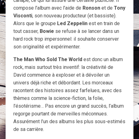
canapé, ce qui lui assure une certaine publicité. Il
compose l’album avec l’aide de
Ronson
et de
Tony
Visconti
, son nouveau producteur (et bassiste).
Alors que le groupe
Led Zeppelin
est en train de
tout casser,
Bowie
se refuse à se lancer dans un
hard rock trop impersonnel: il souhaite conserver
son originalité et expérimenter.
The Man Who Sold The World
est donc un album
rock, mais surtout très inventif: la créativité de
David commence à exploser et à dévoiler un
univers déjà riche et débordant. Les morceaux
racontent des histoires assez farfelues, avec des
thèmes comme la science-fiction, la folie,
l’ésotérisme… Pas encore un grand succès, l’album
regorge pourtant de merveilles méconnues.
Assurément l’un des albums les plus sous-estimés
de sa carrière.