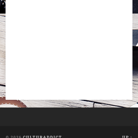
© 2026
CULTURADDICT
UP ↑