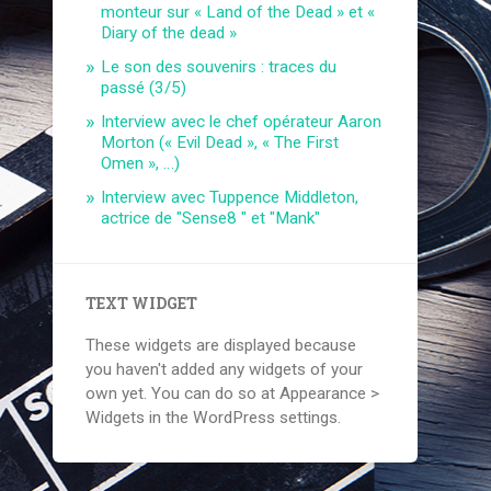
monteur sur « Land of the Dead » et «
Diary of the dead »
Le son des souvenirs : traces du
passé (3/5)
Interview avec le chef opérateur Aaron
Morton (« Evil Dead », « The First
Omen », …)
Interview avec Tuppence Middleton,
actrice de "Sense8 " et "Mank"
TEXT WIDGET
These widgets are displayed because
you haven't added any widgets of your
own yet. You can do so at Appearance >
Widgets in the WordPress settings.