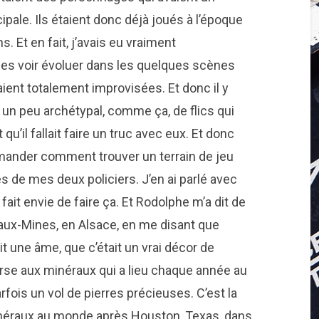
cipale. Ils étaient donc déjà joués à l’époque
. Et en fait, j’avais eu vraiment
es voir évoluer dans les quelques scènes
taient totalement improvisées. Et donc il y
 un peu archétypal, comme ça, de flics qui
qu’il fallait faire un truc avec eux. Et donc
mander comment trouver un terrain de jeu
s de mes deux policiers. J’en ai parlé avec
 fait envie de faire ça. Et Rodolphe m’a dit de
ie-aux-Mines, en Alsace, en me disant que
t une âme, que c’était un vrai décor de
ourse aux minéraux qui a lieu chaque année au
parfois un vol de pierres précieuses. C’est la
néraux au monde après Houston, Texas, dans