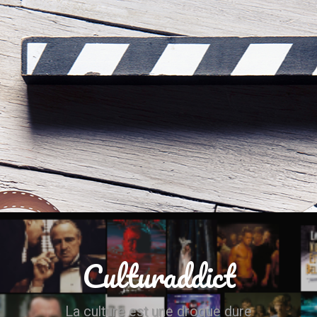
Culturaddict
La culture est une drogue dure