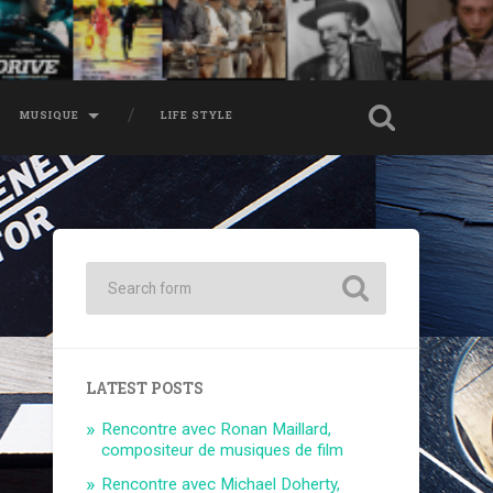
MUSIQUE
LIFE STYLE
LATEST POSTS
Rencontre avec Ronan Maillard,
compositeur de musiques de film
Rencontre avec Michael Doherty,