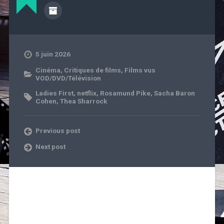
5 juin 2026
Cinéma
,
Critiques de films
,
Films vus
VOD/DVD/Télévision
Ladies First
,
netflix
,
Rosamund Pike
,
Sacha Baron
Cohen
,
Thea Sharrock
Previous post
Next post