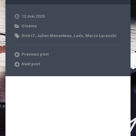
12 mai 2025
Cinéma
Distri7
,
Julien Menanteau
,
Lads
,
Marco Luraschi
Previous post
Next post