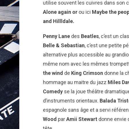
utilise souvent les cuivres dans son 
Alone again
or
ou ici
Maybe the peop
and Hillldale.
Penny Lane
des
Beatles
, c’est un cl
Belle & Sebastian
, c’est une petite p
alternative plus accessible au grandi
même nom avec les mêmes trompettes 
the wind
de
King Crimson
donne la ch
hommage au maitre du jazz
Miles Da
Comedy
se la joue théâtre dramatiqu
d’instruments orientaux.
Balada Tris
espagnole sans âge et a servi référen
Wood
par
Amii Stewart
donne envie d
tête.