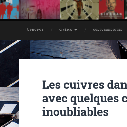
À PROPOS
CINÉMA
CULTURADDICTED
Les cuivres dan
avec quelques 
inoubliables