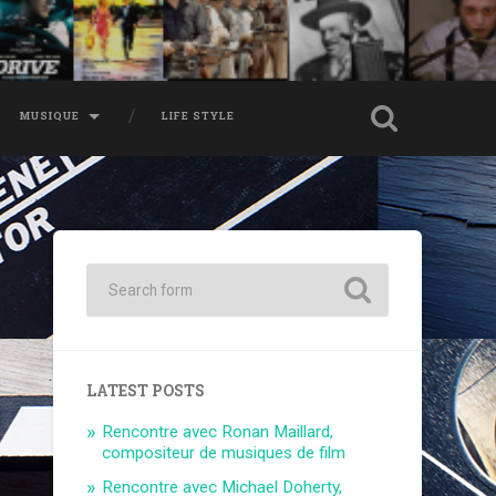
MUSIQUE
LIFE STYLE
LATEST POSTS
Rencontre avec Ronan Maillard,
compositeur de musiques de film
Rencontre avec Michael Doherty,