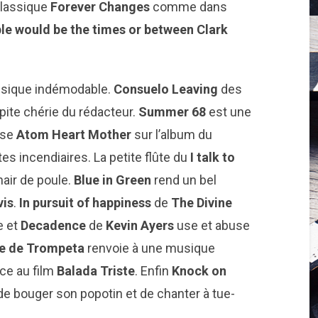
classique
Forever Changes
comme dans
le would be the times or between Clark
assique indémodable.
Consuelo Leaving
des
épite chérie du rédacteur.
Summer 68
est une
ose
Atom Heart Mother
sur l’album du
incendiaires. La petite flûte du
I talk to
air de poule.
Blue in Green
rend un bel
vis
.
In pursuit of happiness
de
The Divine
e et
Decadence
de
Kevin Ayers
use et abuse
te de Trompeta
renvoie à une musique
ce au film
Balada Triste
. Enfin
Knock on
e bouger son popotin et de chanter à tue-