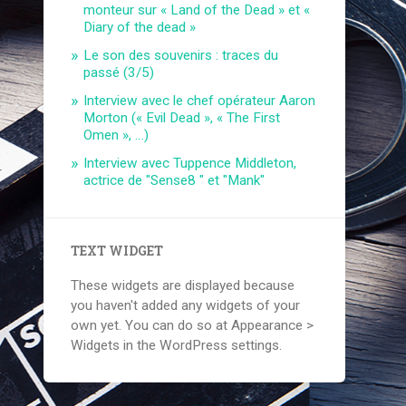
monteur sur « Land of the Dead » et «
Diary of the dead »
Le son des souvenirs : traces du
passé (3/5)
Interview avec le chef opérateur Aaron
Morton (« Evil Dead », « The First
Omen », …)
Interview avec Tuppence Middleton,
actrice de "Sense8 " et "Mank"
TEXT WIDGET
These widgets are displayed because
you haven't added any widgets of your
own yet. You can do so at Appearance >
Widgets in the WordPress settings.