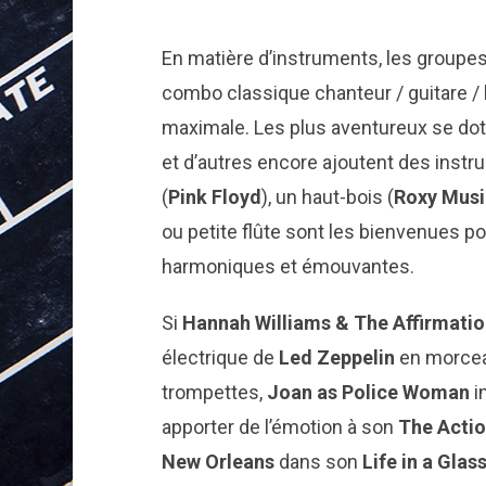
En matière d’instruments, les groupe
combo classique chanteur / guitare / b
maximale. Les plus aventureux se dote
et d’autres encore ajoutent des ins
(
Pink Floyd
), un haut-bois (
Roxy Musi
ou petite flûte sont les bienvenues po
harmoniques et émouvantes.
Si
Hannah Williams & The Affirmati
électrique de
Led Zeppelin
en morcea
trompettes,
Joan as Police Woman
i
apporter de l’émotion à son
The Acti
New Orleans
dans son
Life in a Gla