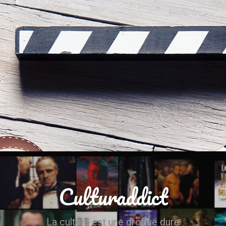
Culturaddict
La culture est une drogue dure