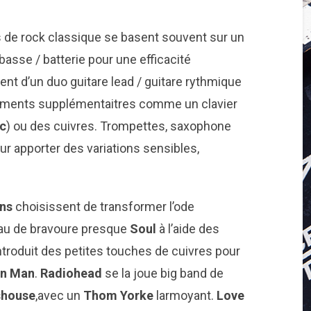
s de rock classique se basent souvent sur un
asse / batterie pour une efficacité
nt d’un duo guitare lead / guitare rythmique
truments supplémentaitres comme un clavier
c
) ou des cuivres. Trompettes, saxophone
ur apporter des variations sensibles,
ons
choisissent de transformer l’ode
u de bravoure presque
Soul
à l’aide des
ntroduit des petites touches de cuivres pour
on Man
.
Radiohead
se la joue big band de
sshouse
,avec un
Thom Yorke
larmoyant.
Love