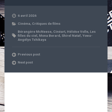
6 avril 2026
Cinéma
,
Critiques de films
Bérangère McNeese
,
Cinéart
,
Héloïse Volle
,
Les
filles du ciel
,
Mona Berard
,
Shirel Nataf
,
Yowa-
Angélys Tshikaya
Previous post
Next post