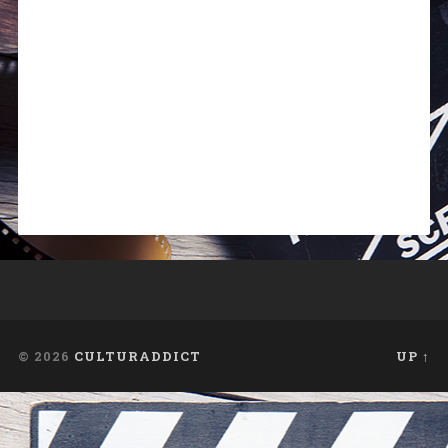
© 2026
CULTURADDICT
UP ↑