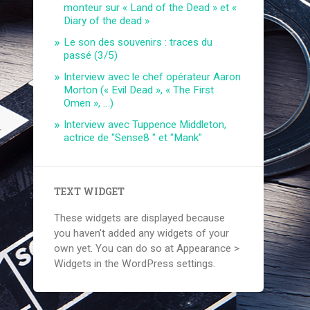
monteur sur « Land of the Dead » et «
Diary of the dead »
Le son des souvenirs : traces du
passé (3/5)
Interview avec le chef opérateur Aaron
Morton (« Evil Dead », « The First
Omen », …)
Interview avec Tuppence Middleton,
actrice de "Sense8 " et "Mank"
TEXT WIDGET
These widgets are displayed because
you haven't added any widgets of your
own yet. You can do so at Appearance >
Widgets in the WordPress settings.