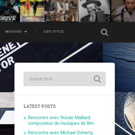
MUSIQUE
LIFE STYLE
LATEST POSTS
Rencontre avec Ronan Maillard,
compositeur de musiques de film
Rencontre avec Michael Doherty,