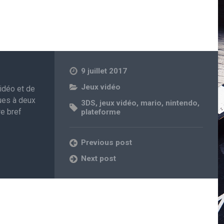
9 juillet 2017
Jeux vidéo
vidéo et de
gues à deux
3DS
,
jeux vidéo
,
mario
,
nintendo
,
re bref
plateforme
Previous post
Next post