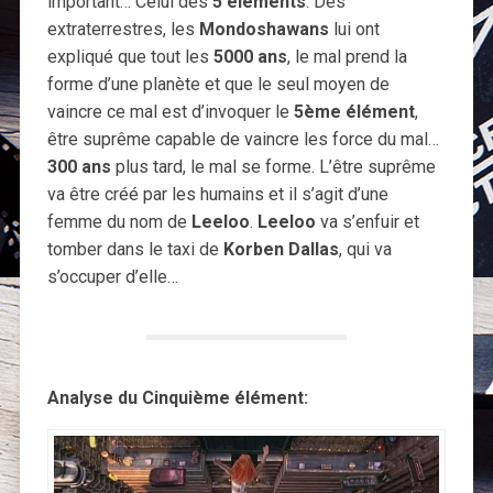
important… Celui des
5 éléments
. Des
extraterrestres, les
Mondoshawans
lui ont
expliqué que tout les
5000 ans
, le mal prend la
forme d’une planète et que le seul moyen de
vaincre ce mal est d’invoquer le
5ème élément
,
être suprême capable de vaincre les force du mal…
300 ans
plus tard, le mal se forme. L’être suprême
va être créé par les humains et il s’agit d’une
femme du nom de
Leeloo
.
Leeloo
va s’enfuir et
tomber dans le taxi de
Korben Dallas
, qui va
s’occuper d’elle…
Analyse du Cinquième élément: