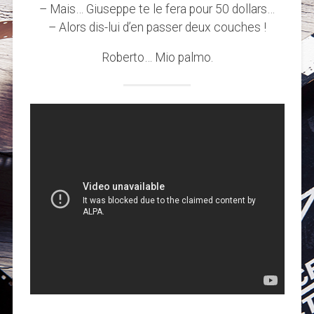
– Mais… Giuseppe te le fera pour 50 dollars…
– Alors dis-lui d’en passer deux couches !
Roberto… Mio palmo.