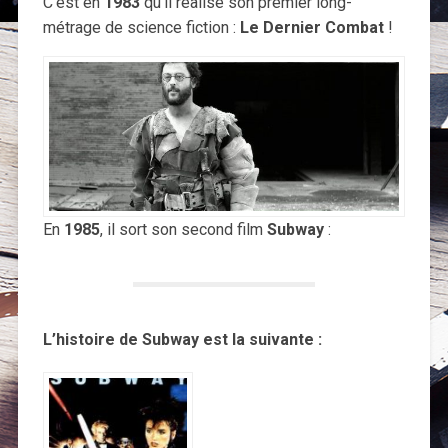
C’est en
1983
qu’il réalise son premier long-
métrage de science fiction :
Le Dernier Combat
!
En
1985
, il sort son second film
Subway
:
L’histoire de Subway est la suivante :