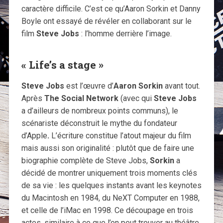
caractère difficile. C’est ce qu’Aaron Sorkin et Danny
Boyle ont essayé de révéler en collaborant sur le
film
Steve Jobs
: l’homme derrière l’image.
« Life’s a stage »
Steve Jobs
est l’œuvre d’
Aaron Sorkin
avant tout.
Après
The Social Network
(avec qui
Steve Jobs
a d’ailleurs de nombreux points communs), le
scénariste déconstruit le mythe du fondateur
d’Apple
.
L’écriture constitue l’atout majeur du film
mais aussi son originalité : plutôt que de faire une
biographie complète de Steve Jobs,
Sorkin
a
décidé de montrer uniquement trois moments clés
de sa vie : les quelques instants avant les keynotes
du Macintosh en 1984, du NeXT Computer en 1988,
et celle de l’iMac en 1998. Ce découpage en trois
actes, similaire à ce que l’on peut trouver au théâtre,