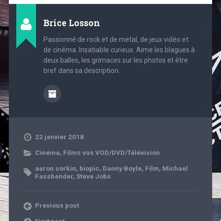
Brice Losson
Passionné de rock et de metal, de jeux vidéo et
de cinéma. Insatiable curieux. Aime les blagues à
deux balles, les grimaces sur les photos et être
bref dans sa description.
22 janvier 2018
Cinéma
,
Films vus VOD/DVD/Télévision
aaron sorkin
,
biopic
,
Danny Boyle
,
Film
,
Michael
Fassbender
,
Steve Jobs
Previous post