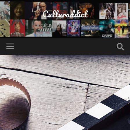
Culturaddict
La culture est une drogue dure