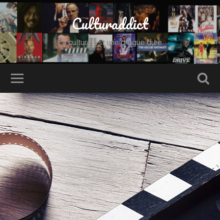
Culturaddict
La culture est une drogue dure