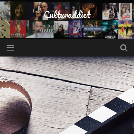
Culturaddict
La culture est une drogue dure