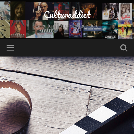
Culturaddict
La culture est une drogue dure