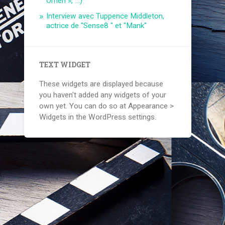
Omen », …)
Interview avec Tuppence Middleton,
actrice de "Sense8 " et "Mank"
TEXT WIDGET
These widgets are displayed because
you haven't added any widgets of your
own yet. You can do so at Appearance >
Widgets in the WordPress settings.