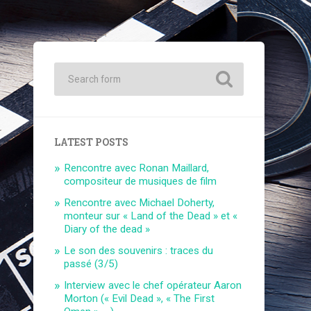
LATEST POSTS
Rencontre avec Ronan Maillard,
compositeur de musiques de film
Rencontre avec Michael Doherty,
monteur sur « Land of the Dead » et «
Diary of the dead »
Le son des souvenirs : traces du
passé (3/5)
Interview avec le chef opérateur Aaron
Morton (« Evil Dead », « The First